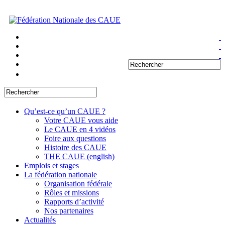
Qu’est-ce qu’un CAUE ?
Votre CAUE vous aide
Le CAUE en 4 vidéos
Foire aux questions
Histoire des CAUE
THE CAUE (english)
Emplois et stages
La fédération nationale
Organisation fédérale
Rôles et missions
Rapports d’activité
Nos partenaires
Actualités