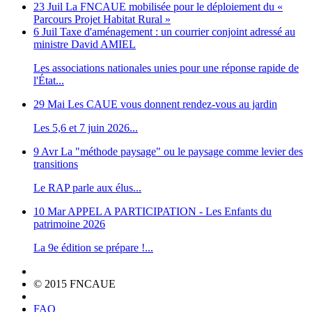
23 Juil
La FNCAUE mobilisée pour le déploiement du «
Parcours Projet Habitat Rural »
6 Juil
Taxe d'aménagement : un courrier conjoint adressé au
ministre David AMIEL
Les associations nationales unies pour une réponse rapide de
l'État...
29 Mai
Les CAUE vous donnent rendez-vous au jardin
Les 5,6 et 7 juin 2026...
9 Avr
La "méthode paysage" ou le paysage comme levier des
transitions
Le RAP parle aux élus...
10 Mar
APPEL A PARTICIPATION - Les Enfants du
patrimoine 2026
La 9e édition se prépare !...
© 2015 FNCAUE
FAQ