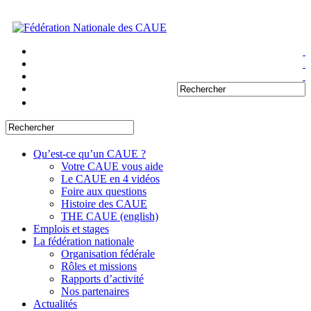
Qu’est-ce qu’un CAUE ?
Votre CAUE vous aide
Le CAUE en 4 vidéos
Foire aux questions
Histoire des CAUE
THE CAUE (english)
Emplois et stages
La fédération nationale
Organisation fédérale
Rôles et missions
Rapports d’activité
Nos partenaires
Actualités