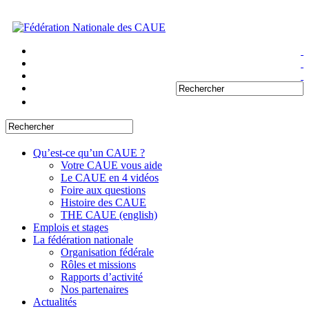
Qu’est-ce qu’un CAUE ?
Votre CAUE vous aide
Le CAUE en 4 vidéos
Foire aux questions
Histoire des CAUE
THE CAUE (english)
Emplois et stages
La fédération nationale
Organisation fédérale
Rôles et missions
Rapports d’activité
Nos partenaires
Actualités