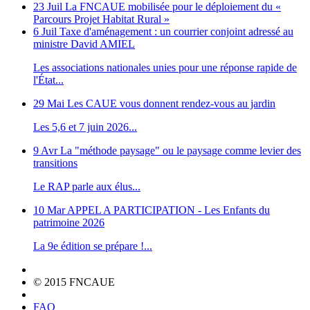
23 Juil
La FNCAUE mobilisée pour le déploiement du «
Parcours Projet Habitat Rural »
6 Juil
Taxe d'aménagement : un courrier conjoint adressé au
ministre David AMIEL
Les associations nationales unies pour une réponse rapide de
l'État...
29 Mai
Les CAUE vous donnent rendez-vous au jardin
Les 5,6 et 7 juin 2026...
9 Avr
La "méthode paysage" ou le paysage comme levier des
transitions
Le RAP parle aux élus...
10 Mar
APPEL A PARTICIPATION - Les Enfants du
patrimoine 2026
La 9e édition se prépare !...
© 2015 FNCAUE
FAQ