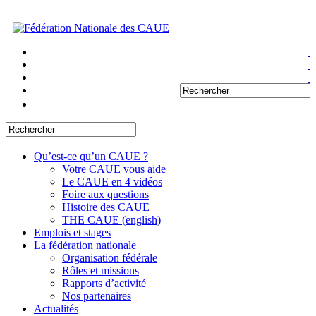
Qu’est-ce qu’un CAUE ?
Votre CAUE vous aide
Le CAUE en 4 vidéos
Foire aux questions
Histoire des CAUE
THE CAUE (english)
Emplois et stages
La fédération nationale
Organisation fédérale
Rôles et missions
Rapports d’activité
Nos partenaires
Actualités