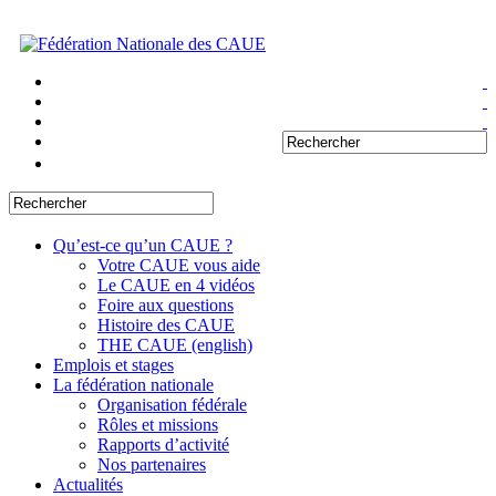
Qu’est-ce qu’un CAUE ?
Votre CAUE vous aide
Le CAUE en 4 vidéos
Foire aux questions
Histoire des CAUE
THE CAUE (english)
Emplois et stages
La fédération nationale
Organisation fédérale
Rôles et missions
Rapports d’activité
Nos partenaires
Actualités