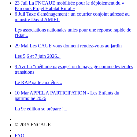
23 Juil
La FNCAUE mobilisée pour le déploiement du «
Parcours Projet Habitat Rural »
6 Juil
Taxe d'aménagement : un courrier conjoint adressé au
ministre David AMIEL
Les associations nationales unies pour une réponse rapide de
l'État...
29 Mai
Les CAUE vous donnent rendez-vous au jardin
Les 5,6 et 7 juin 2026...
9 Avr
La "méthode paysage" ou le paysage comme levier des
transitions
Le RAP parle aux élus...
10 Mar
APPEL A PARTICIPATION - Les Enfants du
patrimoine 2026
La 9e édition se prépare !...
© 2015 FNCAUE
FAQ