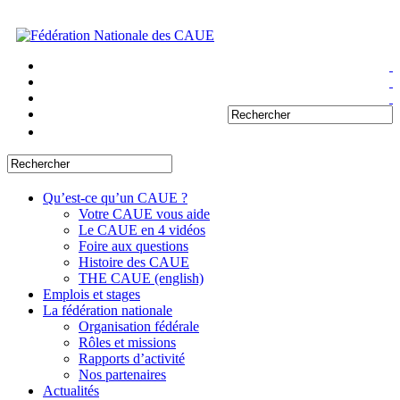
Qu’est-ce qu’un CAUE ?
Votre CAUE vous aide
Le CAUE en 4 vidéos
Foire aux questions
Histoire des CAUE
THE CAUE (english)
Emplois et stages
La fédération nationale
Organisation fédérale
Rôles et missions
Rapports d’activité
Nos partenaires
Actualités