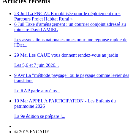
Articles récents
23 Juil
La FNCAUE mobilisée pour le déploiement du «
Parcours Projet Habitat Rural »
6 Juil
Taxe d'aménagement : un courrier conjoint adressé au
ministre David AMIEL
Les associations nationales unies pour une réponse rapide de
l'État...
29 Mai
Les CAUE vous donnent rendez-vous au jardin
Les 5,6 et 7 juin 2026...
9 Avr
La "méthode paysage" ou le paysage comme levier des
transitions
Le RAP parle aux élus...
10 Mar
APPEL A PARTICIPATION - Les Enfants du
patrimoine 2026
La 9e édition se prépare !...
© 2015 FNCAUE