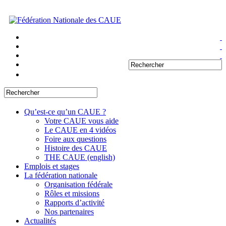
Qu’est-ce qu’un CAUE ?
Votre CAUE vous aide
Le CAUE en 4 vidéos
Foire aux questions
Histoire des CAUE
THE CAUE (english)
Emplois et stages
La fédération nationale
Organisation fédérale
Rôles et missions
Rapports d’activité
Nos partenaires
Actualités