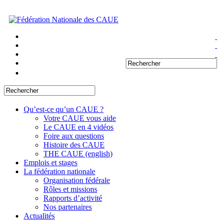
Qu’est-ce qu’un CAUE ?
Votre CAUE vous aide
Le CAUE en 4 vidéos
Foire aux questions
Histoire des CAUE
THE CAUE (english)
Emplois et stages
La fédération nationale
Organisation fédérale
Rôles et missions
Rapports d’activité
Nos partenaires
Actualités