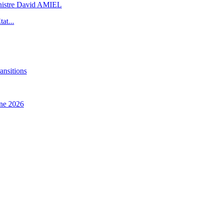
inistre David AMIEL
at...
ansitions
ne 2026