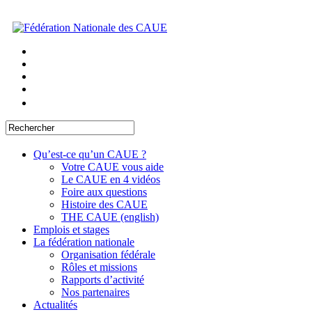
Qu’est-ce qu’un CAUE ?
Votre CAUE vous aide
Le CAUE en 4 vidéos
Foire aux questions
Histoire des CAUE
THE CAUE (english)
Emplois et stages
La fédération nationale
Organisation fédérale
Rôles et missions
Rapports d’activité
Nos partenaires
Actualités