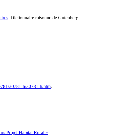
ires
Dictionnaire raisonné de Gutenberg
30781/30781-h/30781-h.htm
.
s Projet Habitat Rural »