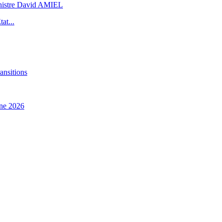
inistre David AMIEL
at...
ansitions
ne 2026