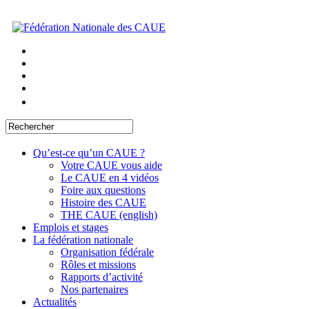
Qu’est-ce qu’un CAUE ?
Votre CAUE vous aide
Le CAUE en 4 vidéos
Foire aux questions
Histoire des CAUE
THE CAUE (english)
Emplois et stages
La fédération nationale
Organisation fédérale
Rôles et missions
Rapports d’activité
Nos partenaires
Actualités