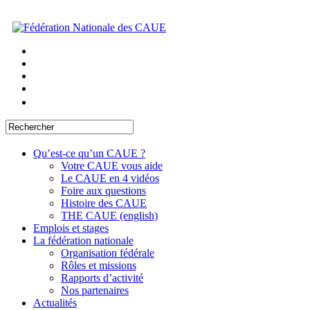
Qu’est-ce qu’un CAUE ?
Votre CAUE vous aide
Le CAUE en 4 vidéos
Foire aux questions
Histoire des CAUE
THE CAUE (english)
Emplois et stages
La fédération nationale
Organisation fédérale
Rôles et missions
Rapports d’activité
Nos partenaires
Actualités