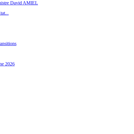
inistre David AMIEL
at...
ansitions
ne 2026