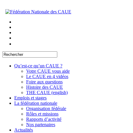
Qu’est-ce qu’un CAUE ?
Votre CAUE vous aide
Le CAUE en 4 vidéos
Foire aux questions
Histoire des CAUE
THE CAUE (english)
Emplois et stages
La fédération nationale
Organisation fédérale
Rôles et missions
Rapports d’activité
Nos partenaires
Actualités