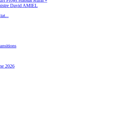
s Projet Habitat Rural »
inistre David AMIEL
at...
ansitions
ne 2026