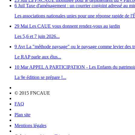
23 Juil
La FNCAUE mobilisée pour le déploiement du « Parcour
6 Juil
Taxe d'aménagement : un courrier conjoint adressé au m
Les associations nationales unies pour une réponse rapide de l'Ét
29 Mai
Les CAUE vous donnent rendez-vous au jardin
Les 5,6 et 7 juin 2026...
9 Avr
La "méthode paysage" ou le paysage comme levier des tr
Le RAP parle aux élus...
10 Mar
APPEL A PARTICIPATION - Les Enfants du patrimoi
La 9e édition se prépare !...
© 2015 FNCAUE
FAQ
Plan site
Mentions légales