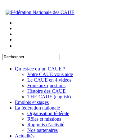
Qu’est-ce qu’un CAUE ?
Votre CAUE vous aide
Le CAUE en 4 vidéos
Foire aux questions
Histoire des CAUE
THE CAUE (english)
Emplois et stages
La fédération nationale
Organisation fédérale
Rôles et missions
Rapports d’activité
Nos partenaires
Actualités