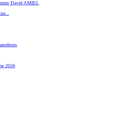
inistre David AMIEL
at...
ansitions
ne 2026