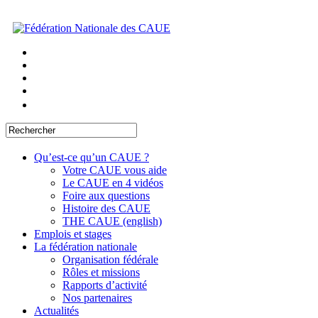
Qu’est-ce qu’un CAUE ?
Votre CAUE vous aide
Le CAUE en 4 vidéos
Foire aux questions
Histoire des CAUE
THE CAUE (english)
Emplois et stages
La fédération nationale
Organisation fédérale
Rôles et missions
Rapports d’activité
Nos partenaires
Actualités