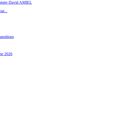
inistre David AMIEL
at...
ansitions
ne 2026