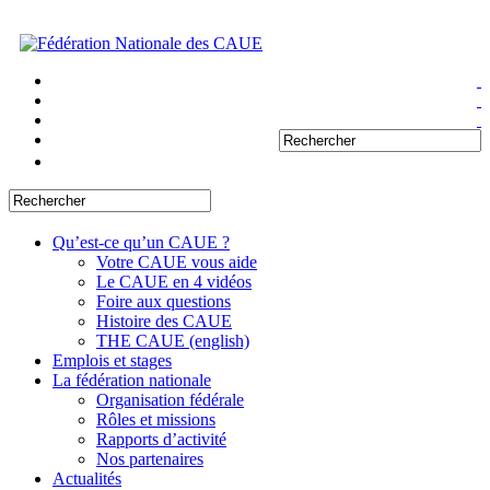
Qu’est-ce qu’un CAUE ?
Votre CAUE vous aide
Le CAUE en 4 vidéos
Foire aux questions
Histoire des CAUE
THE CAUE (english)
Emplois et stages
La fédération nationale
Organisation fédérale
Rôles et missions
Rapports d’activité
Nos partenaires
Actualités