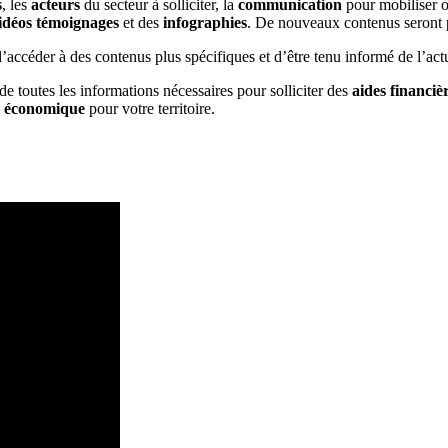
s
, les
acteurs
du secteur à solliciter, la
communication
pour mobiliser 
idéos témoignages
et des
infographies
. De nouveaux contenus seront 
accéder à des contenus plus spécifiques et d’être tenu informé de l’actu
de toutes les informations nécessaires pour solliciter des
aides financiè
té économique
pour votre territoire.