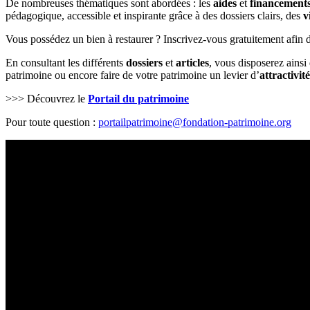
De nombreuses thématiques sont abordées : les
aides
et
financement
pédagogique, accessible et inspirante grâce à des dossiers clairs, des
v
Vous possédez un bien à restaurer ? Inscrivez-vous gratuitement afin d’
En consultant les différents
dossiers
et
articles
, vous disposerez ainsi 
patrimoine ou encore faire de votre patrimoine un levier d’
attractivi
>>> Découvrez le
Portail du patrimoine
Pour toute question :
portailpatrimoine@fondation-patrimoine.org