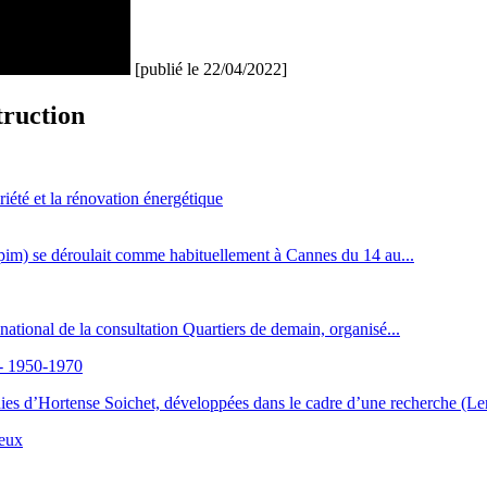
[publié le 22/04/2022]
truction
riété et la rénovation énergétique
ipim) se déroulait comme habituellement à Cannes du 14 au...
tional de la consultation Quartiers de demain, organisé...
" - 1950-1970
hies d’Hortense Soichet, développées dans le cadre d’une recherche (Ler
ieux