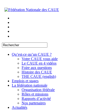
Qu’est-ce qu’un CAUE ?
Votre CAUE vous aide
Le CAUE en 4 vidéos
Foire aux questions
Histoire des CAUE
THE CAUE (english)
Emplois et stages
La fédération nationale
Organisation fédérale
Rôles et missions
Rapports d’activité
Nos partenaires
Actualités