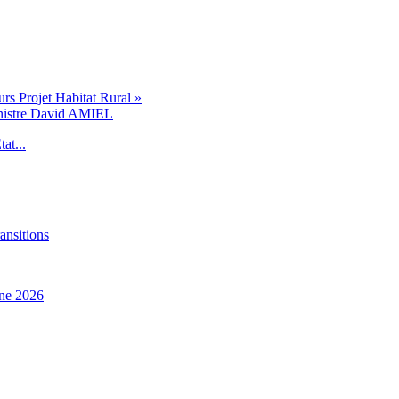
s Projet Habitat Rural »
inistre David AMIEL
at...
ansitions
ne 2026