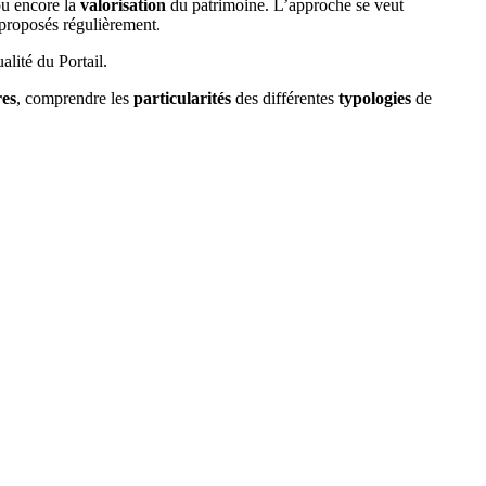
ou encore la
valorisation
du patrimoine. L’approche se veut
proposés régulièrement.
alité du Portail.
res
, comprendre les
particularités
des différentes
typologies
de