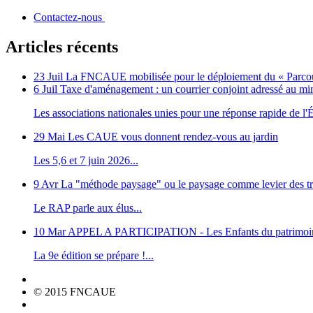
Contactez-nous
Articles récents
23 Juil
La FNCAUE mobilisée pour le déploiement du « Parcour
6 Juil
Taxe d'aménagement : un courrier conjoint adressé au m
Les associations nationales unies pour une réponse rapide de l'Ét
29 Mai
Les CAUE vous donnent rendez-vous au jardin
Les 5,6 et 7 juin 2026...
9 Avr
La "méthode paysage" ou le paysage comme levier des tr
Le RAP parle aux élus...
10 Mar
APPEL A PARTICIPATION - Les Enfants du patrimoi
La 9e édition se prépare !...
© 2015 FNCAUE