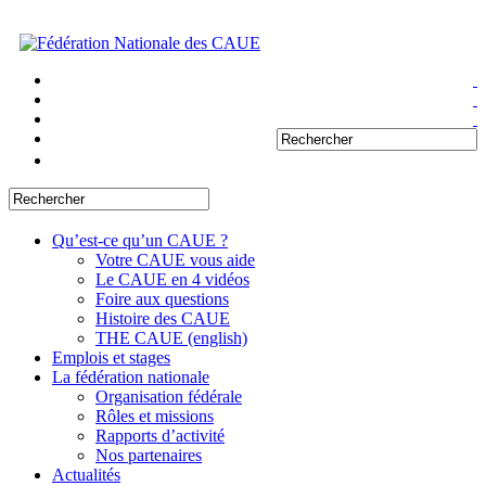
Qu’est-ce qu’un CAUE ?
Votre CAUE vous aide
Le CAUE en 4 vidéos
Foire aux questions
Histoire des CAUE
THE CAUE (english)
Emplois et stages
La fédération nationale
Organisation fédérale
Rôles et missions
Rapports d’activité
Nos partenaires
Actualités