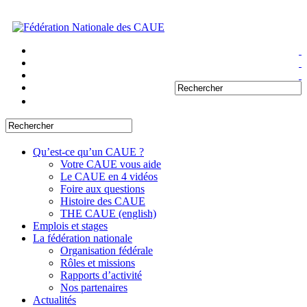
Qu’est-ce qu’un CAUE ?
Votre CAUE vous aide
Le CAUE en 4 vidéos
Foire aux questions
Histoire des CAUE
THE CAUE (english)
Emplois et stages
La fédération nationale
Organisation fédérale
Rôles et missions
Rapports d’activité
Nos partenaires
Actualités