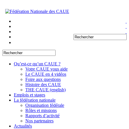
Qu’est-ce qu’un CAUE ?
Votre CAUE vous aide
Le CAUE en 4 vidéos
Foire aux questions
Histoire des CAUE
THE CAUE (english)
Emplois et stages
La fédération nationale
Organisation fédérale
Rôles et missions
Rapports d’activité
Nos partenaires
Actualités