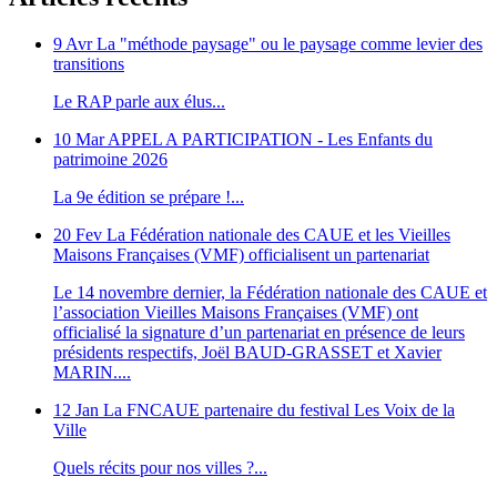
9 Avr
La "méthode paysage" ou le paysage comme levier des
transitions
Le RAP parle aux élus...
10 Mar
APPEL A PARTICIPATION - Les Enfants du
patrimoine 2026
La 9e édition se prépare !...
20 Fev
La Fédération nationale des CAUE et les Vieilles
Maisons Françaises (VMF) officialisent un partenariat
Le 14 novembre dernier, la Fédération nationale des CAUE et
l’association Vieilles Maisons Françaises (VMF) ont
officialisé la signature d’un partenariat en présence de leurs
présidents respectifs, Joël BAUD-GRASSET et Xavier
MARIN....
12 Jan
La FNCAUE partenaire du festival Les Voix de la
Ville
Quels récits pour nos villes ?...