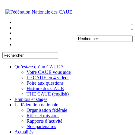
Qu’est-ce qu’un CAUE ?
Votre CAUE vous aide
Le CAUE en 4 vidéos
Foire aux questions
Histoire des CAUE
THE CAUE (english)
Emplois et stages
La fédération nationale
Organisation fédérale
Rôles et missions
Rapports d’activité
Nos partenaires
Actualités