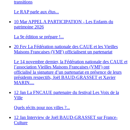
transitions
Le RAP parle aux élus...
10 Mar
APPEL A PARTICIPATION - Les Enfants du
patrimoine 2026
La 9e édition se prépare !...
20 Fev
La Fédération nationale des CAUE et les Vieilles
Maisons Françaises (VMF) officialisent un partenariat
Le 14 novembre dernier, la Fédération nationale des CAUE et
l’association Vieilles Maisons Françaises (VMF) ont
officialisé la signature d’un partenariat en présence de leurs
présidents respectifs, Joël BAUD-GRASSET et Xavier
MARIN....
12 Jan
La FNCAUE partenaire du festival Les Voix de la
Ville
Quels récits pour nos villes ?...
12 Jan
Interview de Joël BAUD-GRASSET sur France-
Culture