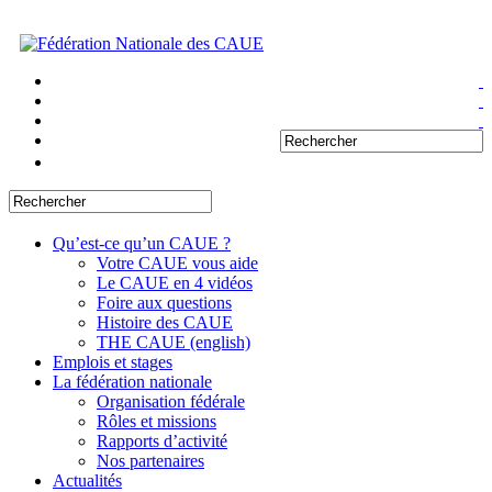
Qu’est-ce qu’un CAUE ?
Votre CAUE vous aide
Le CAUE en 4 vidéos
Foire aux questions
Histoire des CAUE
THE CAUE (english)
Emplois et stages
La fédération nationale
Organisation fédérale
Rôles et missions
Rapports d’activité
Nos partenaires
Actualités