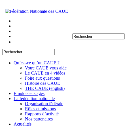
Qu’est-ce qu’un CAUE ?
Votre CAUE vous aide
Le CAUE en 4 vidéos
Foire aux questions
Histoire des CAUE
THE CAUE (english)
Emplois et stages
La fédération nationale
Organisation fédérale
Rôles et missions
Rapports d’activité
Nos partenaires
Actualités