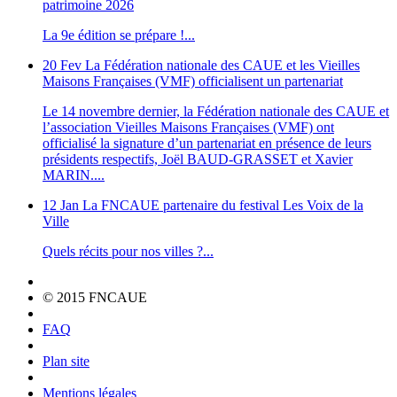
patrimoine 2026
La 9e édition se prépare !...
20 Fev
La Fédération nationale des CAUE et les Vieilles
Maisons Françaises (VMF) officialisent un partenariat
Le 14 novembre dernier, la Fédération nationale des CAUE et
l’association Vieilles Maisons Françaises (VMF) ont
officialisé la signature d’un partenariat en présence de leurs
présidents respectifs, Joël BAUD-GRASSET et Xavier
MARIN....
12 Jan
La FNCAUE partenaire du festival Les Voix de la
Ville
Quels récits pour nos villes ?...
© 2015 FNCAUE
FAQ
Plan site
Mentions légales