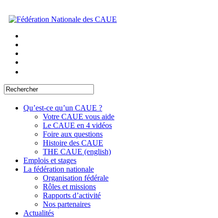
Qu’est-ce qu’un CAUE ?
Votre CAUE vous aide
Le CAUE en 4 vidéos
Foire aux questions
Histoire des CAUE
THE CAUE (english)
Emplois et stages
La fédération nationale
Organisation fédérale
Rôles et missions
Rapports d’activité
Nos partenaires
Actualités