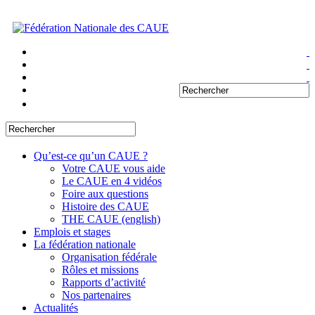
Qu’est-ce qu’un CAUE ?
Votre CAUE vous aide
Le CAUE en 4 vidéos
Foire aux questions
Histoire des CAUE
THE CAUE (english)
Emplois et stages
La fédération nationale
Organisation fédérale
Rôles et missions
Rapports d’activité
Nos partenaires
Actualités