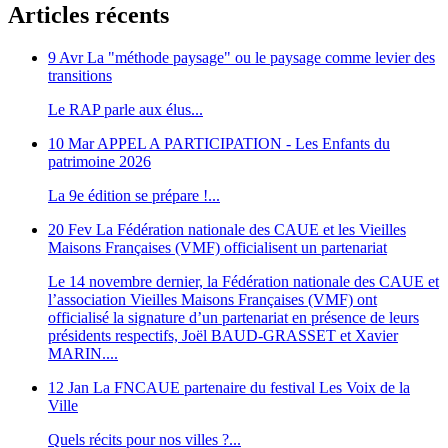
Articles récents
9 Avr
La "méthode paysage" ou le paysage comme levier des
transitions
Le RAP parle aux élus...
10 Mar
APPEL A PARTICIPATION - Les Enfants du
patrimoine 2026
La 9e édition se prépare !...
20 Fev
La Fédération nationale des CAUE et les Vieilles
Maisons Françaises (VMF) officialisent un partenariat
Le 14 novembre dernier, la Fédération nationale des CAUE et
l’association Vieilles Maisons Françaises (VMF) ont
officialisé la signature d’un partenariat en présence de leurs
présidents respectifs, Joël BAUD-GRASSET et Xavier
MARIN....
12 Jan
La FNCAUE partenaire du festival Les Voix de la
Ville
Quels récits pour nos villes ?...