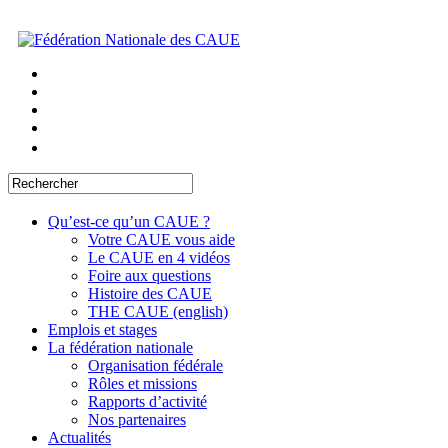
Qu’est-ce qu’un CAUE ?
Votre CAUE vous aide
Le CAUE en 4 vidéos
Foire aux questions
Histoire des CAUE
THE CAUE (english)
Emplois et stages
La fédération nationale
Organisation fédérale
Rôles et missions
Rapports d’activité
Nos partenaires
Actualités