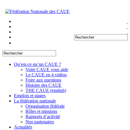
Qu’est-ce qu’un CAUE ?
Votre CAUE vous aide
Le CAUE en 4 vidéos
Foire aux questions
Histoire des CAUE
THE CAUE (english)
Emplois et stages
La fédération nationale
Organisation fédérale
Rôles et missions
Rapports d’activité
Nos partenaires
Actualités