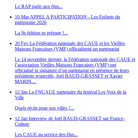
Le RAP parle aux élus...
10 Mar
APPEL A PARTICIPATION - Les Enfants du
patrimoine 2026
La 9e édition se prépare !...
20 Fev
La Fédération nationale des CAUE et les Vieilles
Maisons Françaises (VMF) officialisent un partenariat
Le 14 novembre dernier, la Fédération nationale des CAUE et
l’association Vieilles Maisons Françaises (VMF) ont
officialisé la signature d’un partenariat en présence de leurs
présidents respectifs, Joël BAUD-GRASSET et Xavier
MARIN....
12 Jan
La FNCAUE partenaire du festival Les Voix de la
Ville
Quels récits pour nos villes ?...
12 Jan
Interview de Joël BAUD-GRASSET sur France-
Culture
Les CAUE au service des élus...