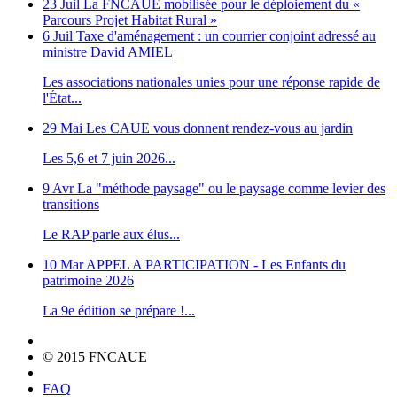
23 Juil
La FNCAUE mobilisée pour le déploiement du «
Parcours Projet Habitat Rural »
6 Juil
Taxe d'aménagement : un courrier conjoint adressé au
ministre David AMIEL
Les associations nationales unies pour une réponse rapide de
l'État...
29 Mai
Les CAUE vous donnent rendez-vous au jardin
Les 5,6 et 7 juin 2026...
9 Avr
La "méthode paysage" ou le paysage comme levier des
transitions
Le RAP parle aux élus...
10 Mar
APPEL A PARTICIPATION - Les Enfants du
patrimoine 2026
La 9e édition se prépare !...
© 2015 FNCAUE
FAQ