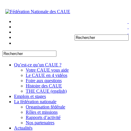
Qu’est-ce qu’un CAUE ?
Votre CAUE vous aide
Le CAUE en 4 vidéos
Foire aux questions
Histoire des CAUE
THE CAUE (english)
Emplois et stages
La fédération nationale
Organisation fédérale
Rôles et missions
Rapports d’activité
Nos partenaires
Actualités