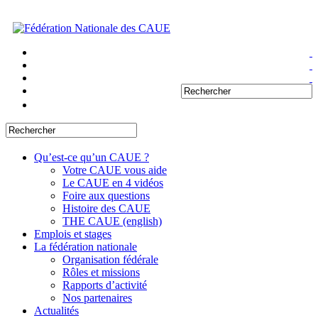
Qu’est-ce qu’un CAUE ?
Votre CAUE vous aide
Le CAUE en 4 vidéos
Foire aux questions
Histoire des CAUE
THE CAUE (english)
Emplois et stages
La fédération nationale
Organisation fédérale
Rôles et missions
Rapports d’activité
Nos partenaires
Actualités